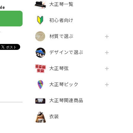
大正琴一覧
ble
初心者向け
け
材質で選ぶ
デザインで選ぶ
大正琴弦
。
大正琴ピック
大正琴関連商品
衣装