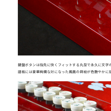
鍵盤ボタンは指先に快くフィットする丸型で永久に文字
譜板には豪華絢爛な対になった鳳凰の蒔絵が色艶やかに