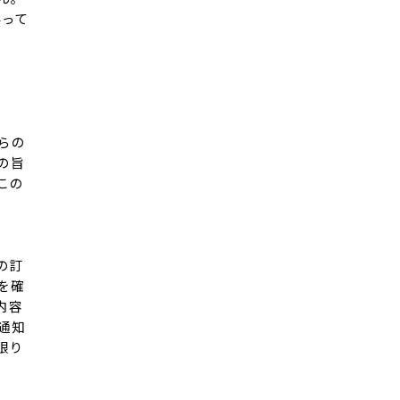
伴って
らの
の旨
この
の訂
を確
内容
通知
限り