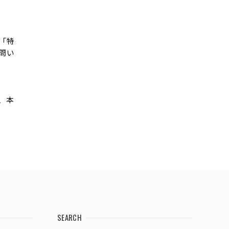
「特
問い
、本
SEARCH