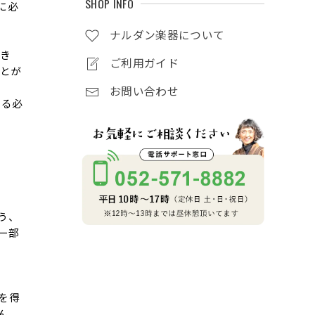
SHOP INFO
に必
ナルダン楽器について
き
ご利用ガイド
ことが
お問い合わせ
する必
う、
一部
を得
ん。