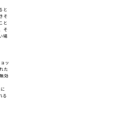
ると
きそ
こと
、そ
い場
ショッ
れた
を無効
上に
れる