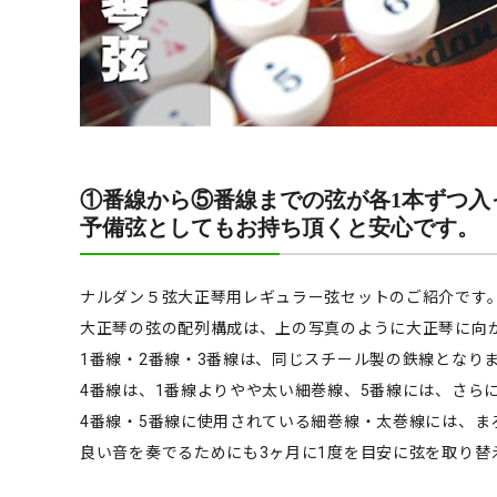
①番線から⑤番線までの弦が各1本ずつ入
予備弦としてもお持ち頂くと安心です。
ナルダン５弦大正琴用レギュラー弦セットのご紹介です
大正琴の弦の配列構成は、上の写真のように大正琴に向か
1番線・2番線・3番線は、同じスチール製の鉄線となり
4番線は、1番線よりやや太い細巻線、5番線には、さら
4番線・5番線に使用されている細巻線・太巻線には、
良い音を奏でるためにも3ヶ月に1度を目安に弦を取り替