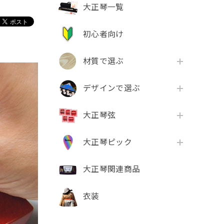
大正琴一覧
初心者向け
材質で選ぶ
デザインで選ぶ
大正琴弦
大正琴ピック
大正琴関連商品
衣装