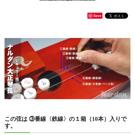
Save
この弦は ③番線〈鉄線〉の１箱（10本）入りで
す。