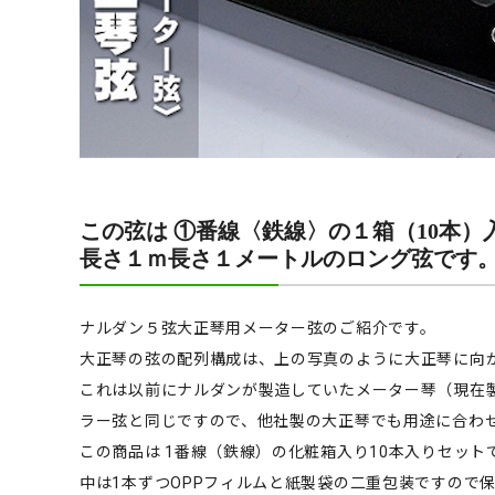
この弦は ①番線〈鉄線〉の１箱（10本）
長さ１ｍ長さ１メートルのロング弦です
ナルダン５弦大正琴用メーター弦のご紹介です。
大正琴の弦の配列構成は、上の写真のように大正琴に向か
これは以前にナルダンが製造していたメーター琴（現在
ラー弦と同じですので、他社製の大正琴でも用途に合わ
この商品は 1番線（鉄線）の化粧箱入り10本入りセット
中は1本ずつOPPフィルムと紙製袋の二重包装ですので