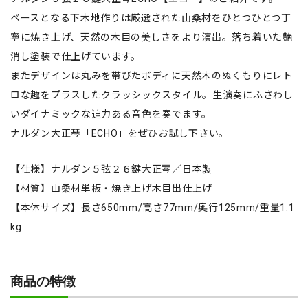
ベースとなる下木地作りは厳選された山桑材をひとつひとつ丁
寧に焼き上げ、天然の木目の美しさをより演出。落ち着いた艶
消し塗装で仕上げています。
またデザインは丸みを帯びたボディに天然木のぬくもりにレト
ロな趣をプラスしたクラッシックスタイル。生演奏にふさわし
いダイナミックな迫力ある音色を奏でます。
ナルダン大正琴「ECHO」をぜひお試し下さい。
【仕様】ナルダン５弦２６鍵大正琴／日本製
【材質】山桑材単板・焼き上げ木目出仕上げ
【本体サイズ】長さ650mm/高さ77mm/奥行125mm/重量1.1
kg
商品の特徴