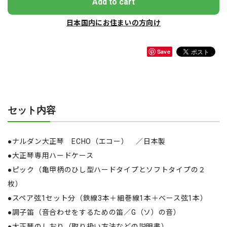
Add to cart
日本国内にお住まいの方向け
Save
セット内容
●ナルダン大正琴 ECHO（エコー） ／日本製
●大正琴専用ハードケース
●ピック（亀甲柄のひし型ハードタイプとソフトタイプの２
枚）
●スペア弦1セット分（鉄線3本＋細巻線1本＋ベース弦1本）
●調子笛（音合わせをするための笛／G（ソ）の音）
●大正琴のしおり（取り扱い方法などの説明書）